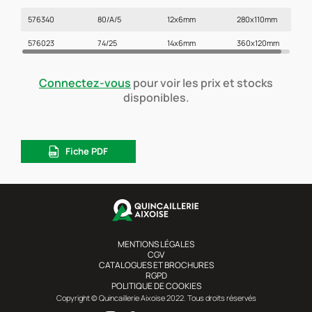
576340
80/A/5
12x6mm
280x110mm
576023
74/25
14x6mm
360x120mm
Connectez-vous
pour voir les prix et stocks
disponibles.
Fiche PDF
MENTIONS LÉGALES
CGV
CATALOGUES ET BROCHURES
RGPD
POLITIQUE DE COOKIES
Copyright © Quincaillerie Aixoise 2022. Tous droits réservés