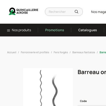
Nos maga
Nos produits
Promotions
Catalogues
Accueil
Ferronnerie et profilés
Fers forgés
Barreaux fantaisie
Barr
Barreau o
Code