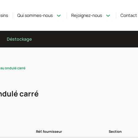
sins
Qui sommes-nous
Rejoignez-nous
Contact
Déstockage
eau ondulé carré
ndulé carré
Réf. fournisseur
Section