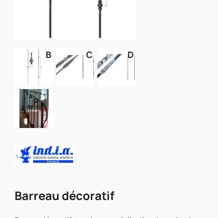
B
C
D
Barreau décoratif