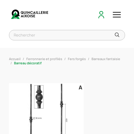
Accueil
Ferronnerie et profilés
Fers forgés
Barreaux fantaisie
Barreau décoratif
A