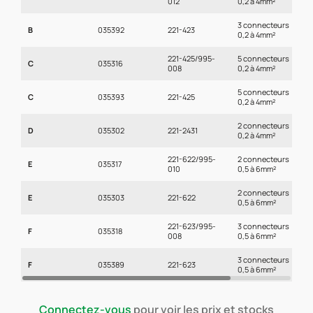
012
0,2 à 4mm²
p
3 connecteurs
B
B
035392
221-423
0,2 à 4mm²
p
221-425/995-
5 connecteurs
B
C
035316
008
0,2 à 4mm²
p
5 connecteurs
B
C
035393
221-425
0,2 à 4mm²
p
2 connecteurs
B
D
035302
221-2431
0,2 à 4mm²
p
221-622/995-
2 connecteurs
B
E
035317
010
0,5 à 6mm²
p
2 connecteurs
B
E
035303
221-622
0,5 à 6mm²
p
221-623/995-
3 connecteurs
B
F
035318
008
0,5 à 6mm²
p
3 connecteurs
B
F
035389
221-623
0,5 à 6mm²
p
Connectez-vous
pour voir les prix et stocks