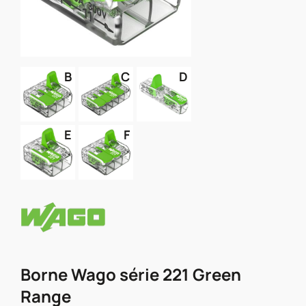
B
C
D
E
F
Borne Wago série 221 Green
Range