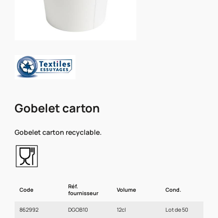
Gobelet carton
Gobelet carton recyclable.
Réf.
Code
Volume
Cond.
fournisseur
862992
DGOB10
12cl
Lot de 50