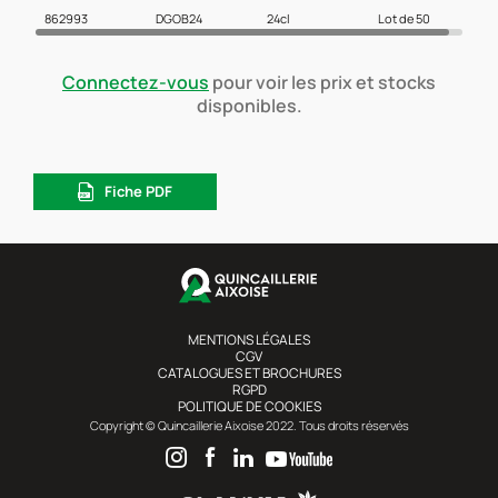
862993
DGOB24
24cl
Lot de 50
Connectez-vous
pour voir les prix et stocks
disponibles.
Fiche PDF
MENTIONS LÉGALES
CGV
CATALOGUES ET BROCHURES
RGPD
POLITIQUE DE COOKIES
Copyright © Quincaillerie Aixoise 2022. Tous droits réservés