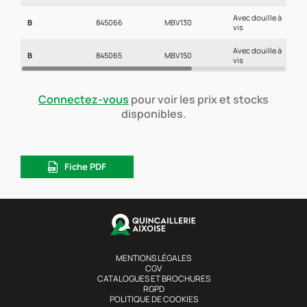
Avec douille à
B
845066
MBV130
2
vis
Avec douille à
B
845065
MBV150
2
vis
Connectez-vous
pour voir les prix et stocks
disponibles.
Fiche PDF
MENTIONS LÉGALES
CGV
CATALOGUES ET BROCHURES
RGPD
POLITIQUE DE COOKIES