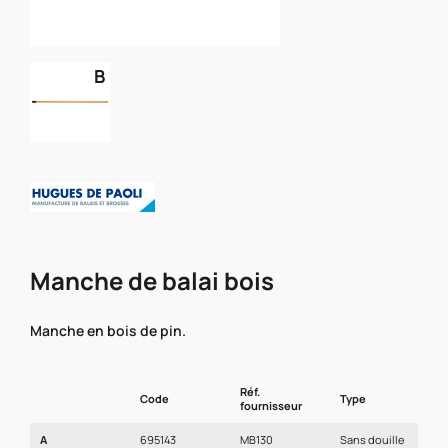
B
Manche de balai bois
Manche en bois de pin.
Réf.
Code
Type
D
fournisseur
A
695143
MB130
Sans douille
2