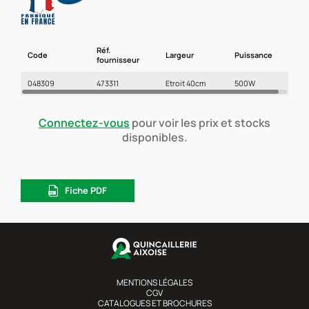
Réf.
Code
Largeur
Puissance
fournisseur
048309
473311
Etroit 40cm
500W
Connectez-vous
pour voir les prix et stocks
disponibles.
Fiche PDF
MENTIONS LÉGALES
CGV
CATALOGUES ET BROCHURES