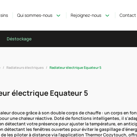
sins
Qui sommes-nous
Rejoignez-nous
Contact
Déstockage
e
Radiateurs électriques
Radiateur électrique Equateur 5
eur électrique Equateur 5
haleur douce grâce à son double corps de chauffe : un corps en font
our une chaleur réactive. Doté de fonctions intelligentes, il s'ad
en détectant votre présence pour ajuster la température, en antici
en détectant les fenêtres ouvertes pour éviter le gaspillage d'éner
 de les piloter à distance via l'application Thermor Cozytouch, off