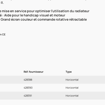
II.
 mise en service pour optimiser l'utilisation du radiateur
é : Aide pour le handicap visuel et moteur
 Grand écran couleur et commande rotative rétractable
on CE
Réf. fournisseur
Type
428388
Horizontal
428390
Horizontal
428391
Horizontal