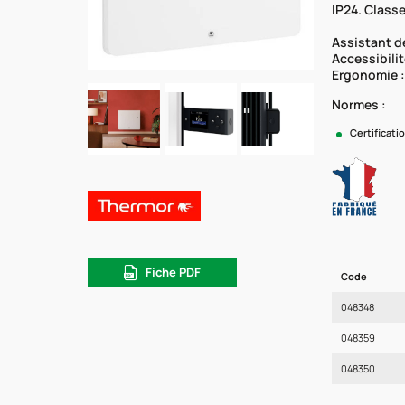
IP24. Classe 
Assistant de
Accessibilit
Ergonomie :
Normes :
Certificati
Fiche PDF
Code
048348
048359
048350