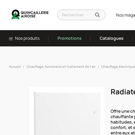
Nos maga
Nos produits
Promotions
Catalogues
Accueil
Chauffage, fumisterie et traitement de l'air
Chauffage électriqu
Radiat
Offre une c
chauffante p
habitudes, 
confort, et 
entre eux et