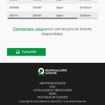
950668
005487
Sapin
10x100cm
2
950741
005491
Sapin
13x95mm
2
Connectez-vous
pour voir les prix et stocks
disponibles.
Fiche PDF
MENTIONS LÉGALES
CGV
CATALOGUES ET BROCHURES
RGPD
POLITIQUE DE COOKIES
Copyright © Quincaillerie Aixoise 2022. Tous droits réservés