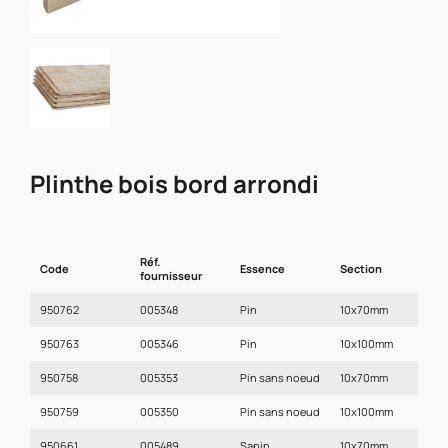
Plinthe bois bord arrondi
Réf.
Code
Essence
Section
L
fournisseur
950762
005348
Pin
10x70mm
2
950763
005346
Pin
10x100mm
2
950758
005353
Pin sans noeud
10x70mm
2
950759
005350
Pin sans noeud
10x100mm
2
950661
005489
Sapin
10x70mm
2