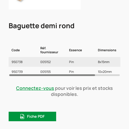
Baguette demi rond
Réf.
Code
Essence
Dimensions
L
fournisseur
950738
005152
Pin
8x15mm
2
950739
005155
Pin
10x20mm
2
Connectez-vous
pour voir les prix et stocks
disponibles.
Fiche PDF