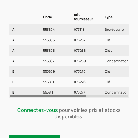
Réf.
Code
Type
E
fournisseur
A
555804
073118
Bec de cane
1
A
555805
073267
Clé I
1
A
555806
073268
Clé L
1
A
555807
073269
Condamnation
1
B
555809
073275
Clé I
1
B
555810
073276
Clé L
1
B
555811
073277
Condamnation
1
Connectez-vous
pour voir les prix et stocks
disponibles.