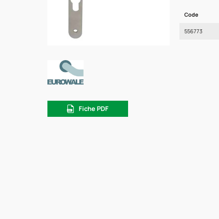
Code
556773
Fiche PDF