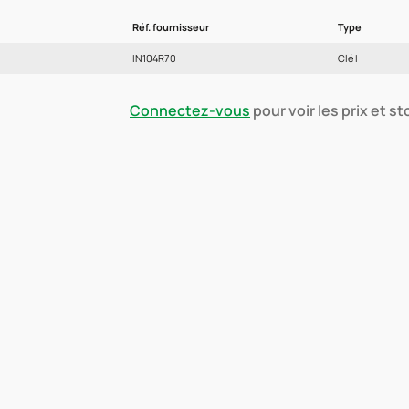
Réf. fournisseur
Type
IN104R70
Clé I
Connectez-vous
pour voir les prix et s