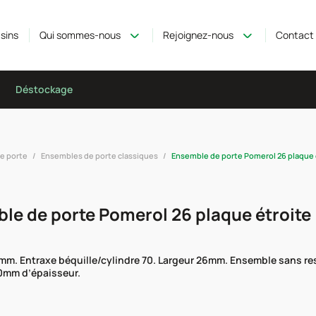
sins
Qui sommes-nous
Rejoignez-nous
Contact
Déstockage
e porte
Ensembles de porte classiques
Ensemble de porte Pomerol 26 plaque 
le de porte Pomerol 26 plaque étroite
mm. Entraxe béquille/cylindre 70. Largeur 26mm. Ensemble sans resso
0mm d’épaisseur.