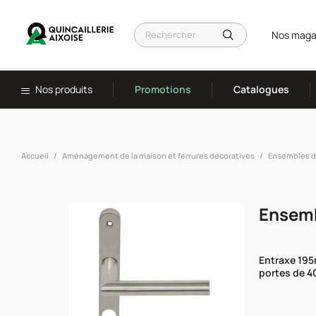
Nos maga
Nos produits
Promotions
Catalogues
Accueil
Aménagement de la maison et ferrures décoratives
Ensembles d
Ensemb
Entraxe 195
portes de 4