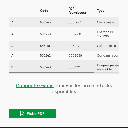
Réf.
Code
Type
F
fournisseur
A
556245
0061984
Clé I - axe 70
C
Clé rond Ø
A
556238
0062318
C
26,5mm
A
556241
0061922
Clé L - axe 70
C
A
556242
0062059
Condamnation
C
Poignée palière
B
556248
006322
C
réversible
Connectez-vous
pour voir les prix et stocks
disponibles.
Fiche PDF